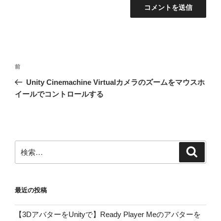
投
前
前
稿
の
Unity Cinemachine Virtualカメラのズームをマウスホ
ナ
投
イールでコントロールする
ビ
稿
ゲ
ー
シ
検
検
ョ
索
索:
ン
最近の投稿
【3DアバターをUnityで】Ready Player Meのアバターを