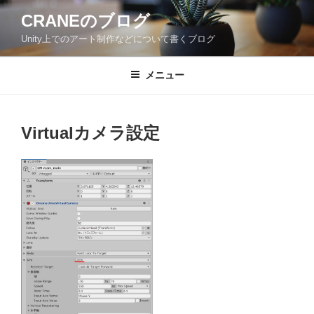
コ
CRANEのブログ
ン
Unity上でのアート制作などについて書くブログ
テ
ン
ツ
メニュー
へ
ス
キ
Virtualカメラ設定
ッ
プ