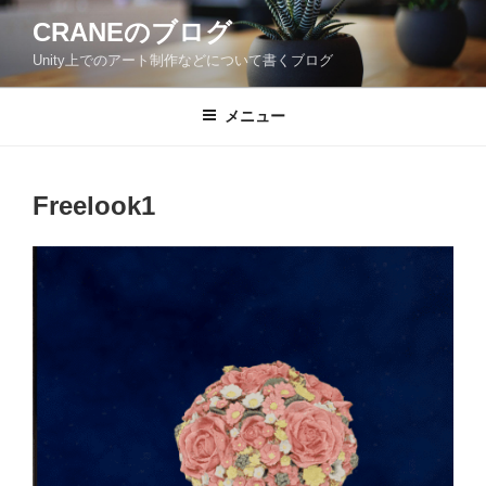
コ
CRANEのブログ
ン
Unity上でのアート制作などについて書くブログ
テ
ン
ツ
メニュー
へ
ス
キ
Freelook1
ッ
プ