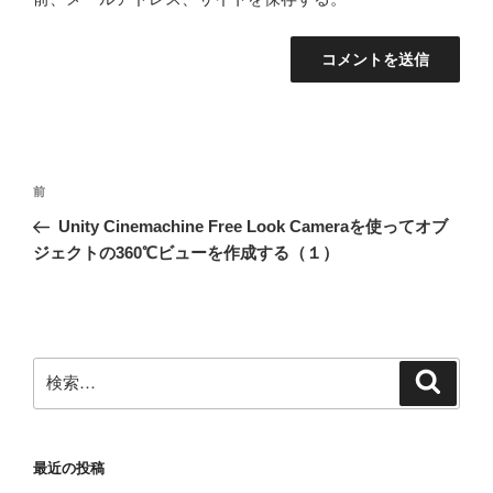
投
前
前
稿
の
Unity Cinemachine Free Look Cameraを使ってオブ
ナ
投
ジェクトの360℃ビューを作成する（１）
ビ
稿
ゲ
ー
シ
検
検
ョ
索
索:
ン
最近の投稿