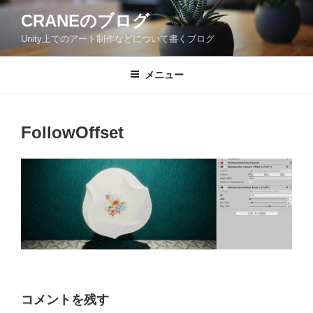
コ
CRANEのブログ
ン
Unity上でのアート制作などについて書くブログ
テ
ン
ツ
メニュー
へ
ス
キ
FollowOffset
ッ
プ
コメントを残す