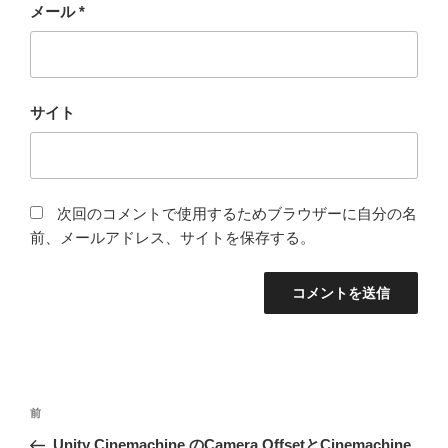
メール
*
サイト
次回のコメントで使用するためブラウザーに自分の名
前、メールアドレス、サイトを保存する。
投
前
前
稿
の
Unity Cinemachine のCamera OffsetとCinemachine