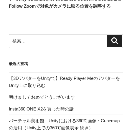
ナ
投
Follow Zoomで対象がカメラに映る位置を調整する
ビ
稿
ゲ
ー
シ
検
検
ョ
索
索:
ン
最近の投稿
【3DアバターをUnityで】Ready Player Meのアバターを
Unity上に取り込む
明けましておめでとうございます
Insta360 ONE X2を買った時の話
バーチャル美術館 Unityにおける360℃画像・Cubemap
の活用（Unity上での360℃画像表示 続き）