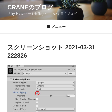
コ
CRANEのブログ
ン
Unity上でのアート制作などについて書くブログ
テ
ン
ツ
メニュー
へ
ス
キ
スクリーンショット 2021-03-31
ッ
222826
プ