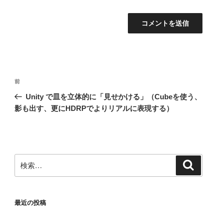
投
前
前
稿
の
Unity で皿を立体的に「見せかける」（Cubeを使う、
ナ
投
影も出す、更にHDRPでよりリアルに表現する）
ビ
稿
ゲ
ー
シ
検
検
ョ
索
索:
ン
最近の投稿