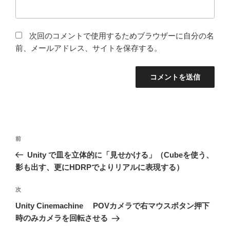
次回のコメントで使用するためブラウザーに自分の名
前、メールアドレス、サイトを保存する。
投
前
前
稿
の
Unity で皿を立体的に「見せかける」（Cubeを使う、
ナ
投
影も出す、更にHDRPでよりリアルに表現する）
ビ
稿
ゲ
次
次
の
ー
Unity Cinemachine POVカメラで右マウスボタン押下
投
時のみカメラを回転させる
シ
稿