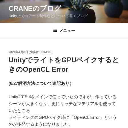
コ
CRANEのブログ
ン
Unity上でのアート制作などについて書くブログ
テ
ン
ツ
メニュー
へ
ス
キ
投
2021年4月8日
投稿者:
CRANE
稿
ッ
UnityでライトをGPUベイクすると
日:
プ
きのOpenCL Error
(6/27解消方法について追記あり）
Unity2019.4をメインで使っていたのですが、作っている
シーンが大きくなり、更にリッチなマテリアルを使って
いたところ
ライティングのGPUベイク時に「OpenCL Error」という
のが多発するようになりました。