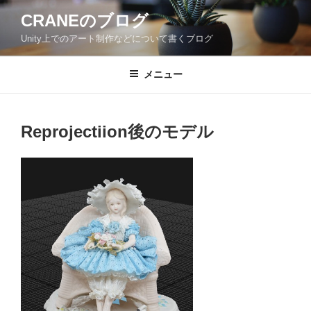
コ
CRANEのブログ
ン
Unity上でのアート制作などについて書くブログ
テ
ン
ツ
メニュー
へ
ス
キ
Reprojectiion後のモデル
ッ
プ