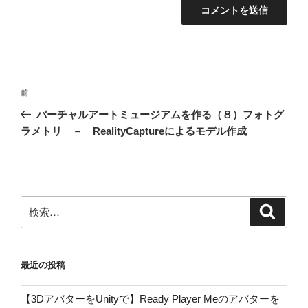
投
前
前
稿
の
バーチャルアートミュージアムを作る（８）フォトグ
ナ
投
ラメトリ － RealityCaptureによるモデル作成
ビ
稿
ゲ
ー
シ
検
検
ョ
索
索:
ン
最近の投稿
【3DアバターをUnityで】Ready Player Meのアバターを