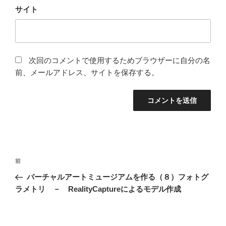
サイト
次回のコメントで使用するためブラウザーに自分の名
前、メールアドレス、サイトを保存する。
投
前
前
稿
の
バーチャルアートミュージアムを作る（８）フォトグ
ナ
投
ラメトリ － RealityCaptureによるモデル作成
ビ
稿
ゲ