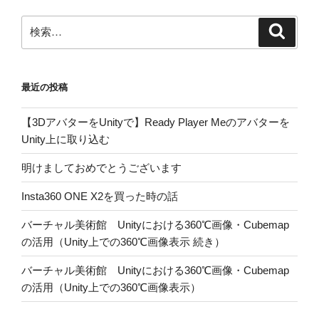
ー
シ
検
検
ョ
索
索:
ン
最近の投稿
【3DアバターをUnityで】Ready Player Meのアバターを
Unity上に取り込む
明けましておめでとうございます
Insta360 ONE X2を買った時の話
バーチャル美術館 Unityにおける360℃画像・Cubemap
の活用（Unity上での360℃画像表示 続き）
バーチャル美術館 Unityにおける360℃画像・Cubemap
の活用（Unity上での360℃画像表示）