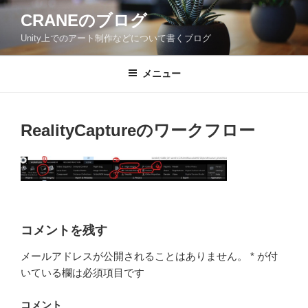
コ
CRANEのブログ
ン
Unity上でのアート制作などについて書くブログ
テ
ン
ツ
メニュー
へ
ス
キ
RealityCaptureのワークフロー
ッ
プ
コメントを残す
メールアドレスが公開されることはありません。
*
が付
いている欄は必須項目です
コメント