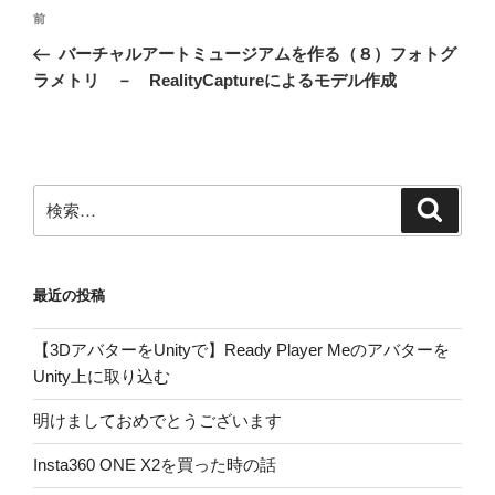
投
前
前
稿
の
バーチャルアートミュージアムを作る（８）フォトグ
ナ
投
ラメトリ － RealityCaptureによるモデル作成
ビ
稿
ゲ
ー
シ
検
検
ョ
索
索:
ン
最近の投稿
【3DアバターをUnityで】Ready Player Meのアバターを
Unity上に取り込む
明けましておめでとうございます
Insta360 ONE X2を買った時の話