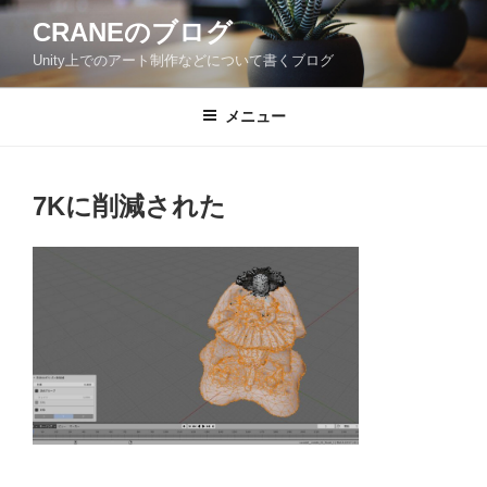
コ
CRANEのブログ
ン
Unity上でのアート制作などについて書くブログ
テ
ン
ツ
メニュー
へ
ス
キ
7Kに削減された
ッ
プ