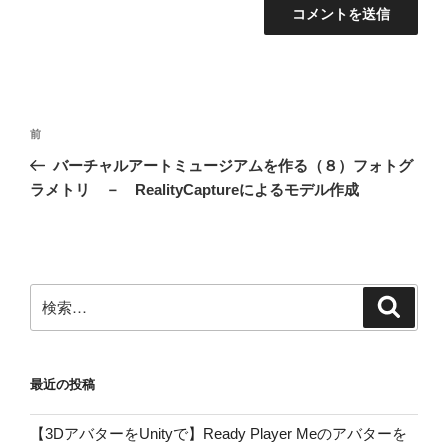
投
前
前
稿
の
バーチャルアートミュージアムを作る（８）フォトグ
ナ
投
ラメトリ － RealityCaptureによるモデル作成
ビ
稿
ゲ
ー
シ
検
検
ョ
索
索:
ン
最近の投稿
【3DアバターをUnityで】Ready Player Meのアバターを