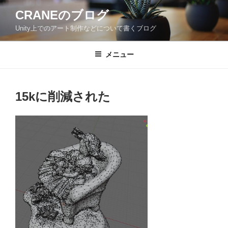
コ
CRANEのブログ
ン
Unity上でのアート制作などについて書くブログ
テ
ン
ツ
メニュー
へ
ス
キ
15kに削減された
ッ
プ