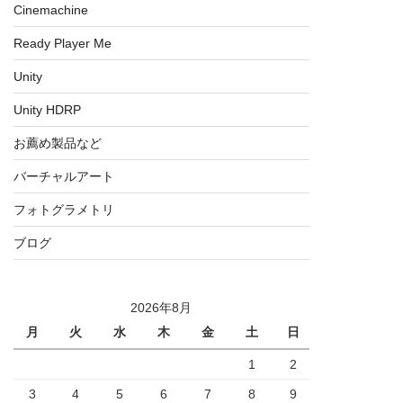
Cinemachine
Ready Player Me
Unity
Unity HDRP
お薦め製品など
バーチャルアート
フォトグラメトリ
ブログ
2026年8月
月
火
水
木
金
土
日
1
2
3
4
5
6
7
8
9