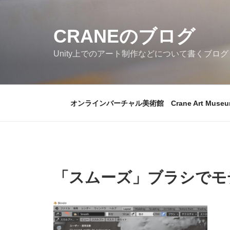
コ
ン
CRANEのブログ
テ
ン
Unity上でのアート制作などについて書くブログ
ツ
へ
ス
キ
オンラインバーチャル美術館 Crane Art Museu
ッ
プ
「スムーズ」ブラシでモ