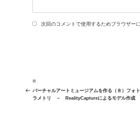
次回のコメントで使用するためブラウザー
投
前
前
稿
の
バーチャルアートミュージアムを作る（８）フォ
投
ラメトリ － RealityCaptureによるモデル作成
ナ
稿
ビ
ゲ
ー