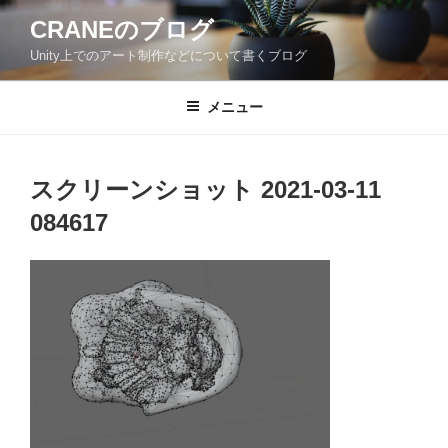
コ
CRANEのブログ
ン
Unity上でのアート制作などについて書くブログ
テ
ン
ツ
メニュー
へ
ス
キ
スクリーンショット 2021-03-11
ッ
084617
プ