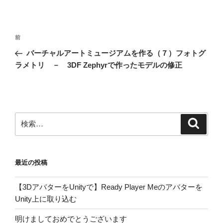
投
前
前
稿
の
バーチャルアートミュージアムを作る（７）フォトグ
ナ
投
ラメトリ － 3DF Zephyrで作ったモデルの修正
ビ
稿
ゲ
ー
シ
検
検
ョ
索
索:
ン
最近の投稿
【3DアバターをUnityで】Ready Player Meのアバターを
Unity上に取り込む
明けましておめでとうございます