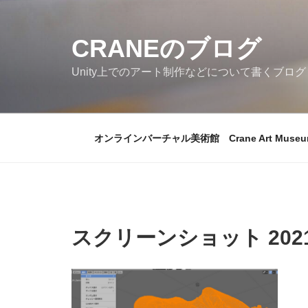
コ
ン
CRANEのブログ
テ
ン
Unity上でのアート制作などについて書くブログ
ツ
へ
ス
キ
オンラインバーチャル美術館 Crane Art Museu
ッ
プ
スクリーンショット 2021-0