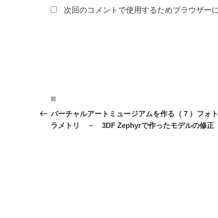
次回のコメントで使用するためブラウザー
投
前
前
稿
の
バーチャルアートミュージアムを作る（７）フォ
投
ラメトリ － 3DF Zephyrで作ったモデルの修正
ナ
稿
ビ
ゲ
ー
シ