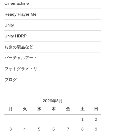
Cinemachine
Ready Player Me
Unity
Unity HDRP
お薦め製品など
バーチャルアート
フォトグラメトリ
ブログ
2026年8月
月
火
水
木
金
土
日
1
2
3
4
5
6
7
8
9