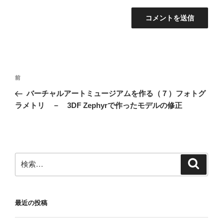
投
前
前
稿
の
バーチャルアートミュージアムを作る（７）フォトグ
ナ
投
ラメトリ － 3DF Zephyrで作ったモデルの修正
ビ
稿
ゲ
ー
シ
検
検
ョ
索
索:
ン
最近の投稿