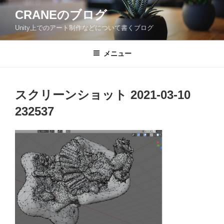
コ
CRANEのブログ
ン
Unity上でのアート制作などについて書くブログ
テ
ン
ツ
メニュー
へ
ス
キ
スクリーンショット 2021-03-10
ッ
232537
プ