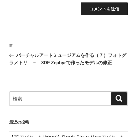
投
前
前
稿
の
バーチャルアートミュージアムを作る（７）フォトグ
ナ
投
ラメトリ － 3DF Zephyrで作ったモデルの修正
ビ
稿
ゲ
ー
シ
検
検
ョ
索
索:
ン
最近の投稿