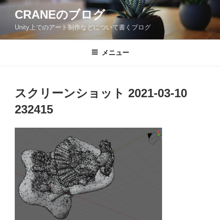
コ
CRANEのブログ
ン
Unity上でのアート制作などについて書くブログ
テ
ン
ツ
メニュー
へ
ス
キ
スクリーンショット 2021-03-10
ッ
232415
プ