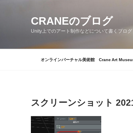
コ
ン
CRANEのブログ
テ
ン
Unity上でのアート制作などについて書くブログ
ツ
へ
ス
キ
オンラインバーチャル美術館 Crane Art Museu
ッ
プ
スクリーンショット 2021-0