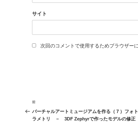
サイト
次回のコメントで使用するためブラウザー
投
前
前
稿
の
バーチャルアートミュージアムを作る（７）フォ
投
ラメトリ － 3DF Zephyrで作ったモデルの修正
ナ
稿
ビ