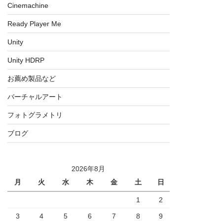
Cinemachine
Ready Player Me
Unity
Unity HDRP
お薦め製品など
バーチャルアート
フォトグラメトリ
ブログ
2026年8月
月
火
水
木
金
土
日
1
2
3
4
5
6
7
8
9