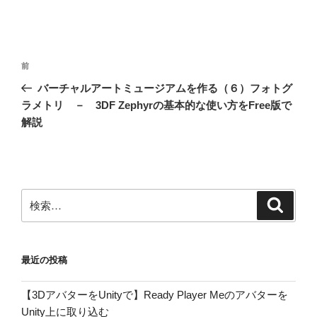
投
前
前
稿
の
バーチャルアートミュージアムを作る（６）フォトグ
ナ
投
ラメトリ － 3DF Zephyrの基本的な使い方をFree版で
ビ
稿
解説
ゲ
ー
シ
ョ
検
検
索
索:
ン
最近の投稿
【3DアバターをUnityで】Ready Player Meのアバターを
Unity上に取り込む