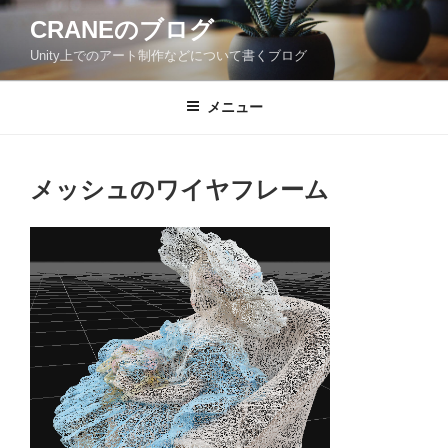
コ
CRANEのブログ
ン
Unity上でのアート制作などについて書くブログ
テ
ン
ツ
メニュー
へ
ス
キ
メッシュのワイヤフレーム
ッ
プ