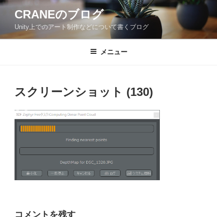
コ
CRANEのブログ
ン
Unity上でのアート制作などについて書くブログ
テ
ン
ツ
メニュー
へ
ス
キ
スクリーンショット (130)
ッ
プ
コメントを残す