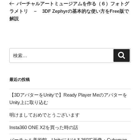
の
バーチャルアートミュージアムを作る（６）フォトグ
ナ
投
ラメトリ － 3DF Zephyrの基本的な使い方をFree版で
ビ
稿
解説
ゲ
ー
シ
ョ
検
検
索
索:
ン
最近の投稿
【3DアバターをUnityで】Ready Player Meのアバターを
Unity上に取り込む
明けましておめでとうございます
Insta360 ONE X2を買った時の話
バーチャル美術館 Unityにおける360℃画像・Cubemap