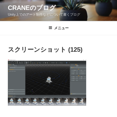
コ
CRANEのブログ
ン
Unity上でのアート制作などについて書くブログ
テ
ン
ツ
メニュー
へ
ス
キ
スクリーンショット (125)
ッ
プ