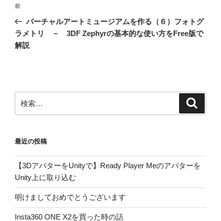
投
前
前
稿
の
バーチャルアートミュージアムを作る（６）フォトグ
ナ
投
ラメトリ － 3DF Zephyrの基本的な使い方をFree版で
ビ
稿
解説
ゲ
ー
シ
ョ
検
検
索
索:
ン
最近の投稿
【3DアバターをUnityで】Ready Player Meのアバターを
Unity上に取り込む
明けましておめでとうございます
Insta360 ONE X2を買った時の話