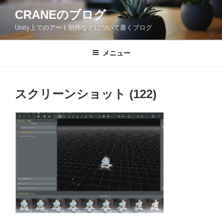
コ
CRANEのブログ
ン
Unity上でのアート制作などについて書くブログ
テ
ン
ツ
メニュー
へ
ス
キ
スクリーンショット (122)
ッ
プ