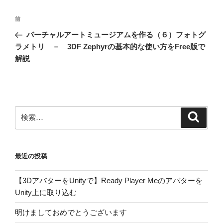
投
前
前
稿
の
バーチャルアートミュージアムを作る（６）フォトグ
ナ
投
ラメトリ － 3DF Zephyrの基本的な使い方をFree版で
ビ
稿
解説
ゲ
ー
シ
ョ
検
検
索
索:
ン
最近の投稿
【3DアバターをUnityで】Ready Player Meのアバターを
Unity上に取り込む
明けましておめでとうございます