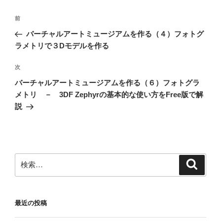
投
前
前
稿
の
バーチャルアートミュージアムを作る（４）フォトグ
ナ
投
ラメトリで３Dモデルを作る
ビ
稿
ゲ
次
次
の
ー
バーチャルアートミュージアムを作る（６）フォトグラ
投
メトリ － 3DF Zephyrの基本的な使い方をFree版で解
シ
稿
説
ョ
ン
検
検
索
索:
最近の投稿