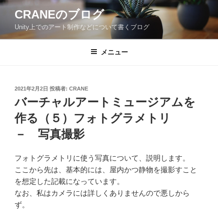
コ
CRANEのブログ
ン
Unity上でのアート制作などについて書くブログ
テ
ン
ツ
メニュー
へ
ス
キ
投
2021年2月2日
投稿者:
CRANE
稿
ッ
バーチャルアートミュージアムを
日:
プ
作る（５）フォトグラメトリ
－ 写真撮影
フォトグラメトリに使う写真について、説明します。
ここから先は、基本的には、屋内かつ静物を撮影すこと
を想定した記載になっています。
なお、私はカメラには詳しくありませんので悪しから
ず。