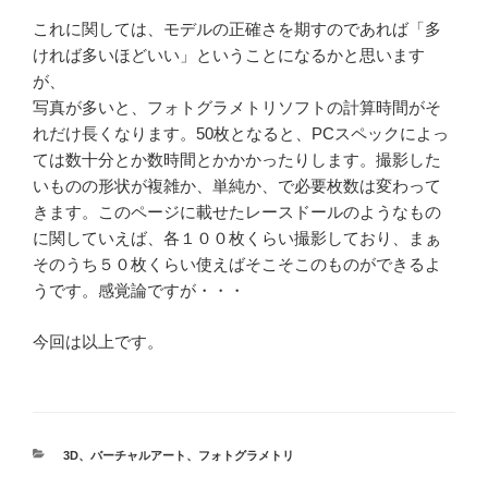
これに関しては、モデルの正確さを期すのであれば「多
ければ多いほどいい」ということになるかと思います
が、
写真が多いと、フォトグラメトリソフトの計算時間がそ
れだけ長くなります。50枚となると、PCスペックによっ
ては数十分とか数時間とかかかったりします。撮影した
いものの形状が複雑か、単純か、で必要枚数は変わって
きます。このページに載せたレースドールのようなもの
に関していえば、各１００枚くらい撮影しており、まぁ
そのうち５０枚くらい使えばそこそこのものができるよ
うです。感覚論ですが・・・
今回は以上です。
カ
3D
、
バーチャルアート
、
フォトグラメトリ
テ