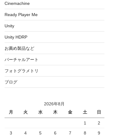
Cinemachine
Ready Player Me
Unity
Unity HDRP
お薦め製品など
バーチャルアート
フォトグラメトリ
ブログ
2026年8月
月
火
水
木
金
土
日
1
2
3
4
5
6
7
8
9