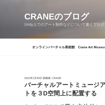
コ
ン
CRANEのブログ
テ
ン
Unity上でのアート制作などについて書くブログ
ツ
へ
ス
キ
オンラインバーチャル美術館 Crane Art Museu
ッ
プ
投
2021年1月30日
投稿者:
CRANE
稿
バーチャルアートミュージ
日:
トを３D空間上に配置する