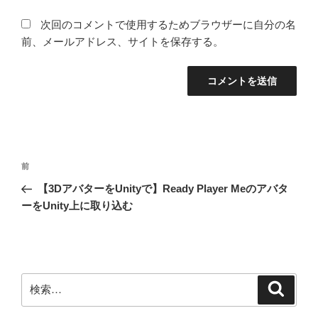
次回のコメントで使用するためブラウザーに自分の名
前、メールアドレス、サイトを保存する。
投
前
前
稿
の
【3DアバターをUnityで】Ready Player Meのアバタ
ナ
投
ーをUnity上に取り込む
ビ
稿
ゲ
ー
シ
検
検
ョ
索
索: