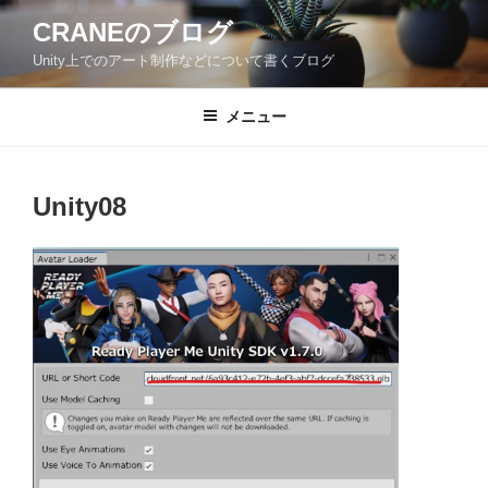
コ
CRANEのブログ
ン
Unity上でのアート制作などについて書くブログ
テ
ン
ツ
メニュー
へ
ス
キ
Unity08
ッ
プ