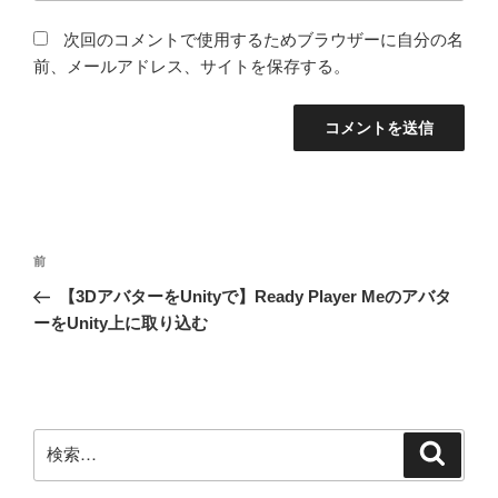
次回のコメントで使用するためブラウザーに自分の名
前、メールアドレス、サイトを保存する。
投
前
前
稿
の
【3DアバターをUnityで】Ready Player Meのアバタ
ナ
投
ーをUnity上に取り込む
ビ
稿
ゲ
ー
シ
検
検
ョ
索
索: