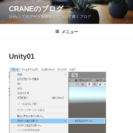
コ
CRANEのブログ
ン
Unity上でのアート制作などについて書くブログ
テ
ン
ツ
メニュー
へ
ス
キ
Unity01
ッ
プ