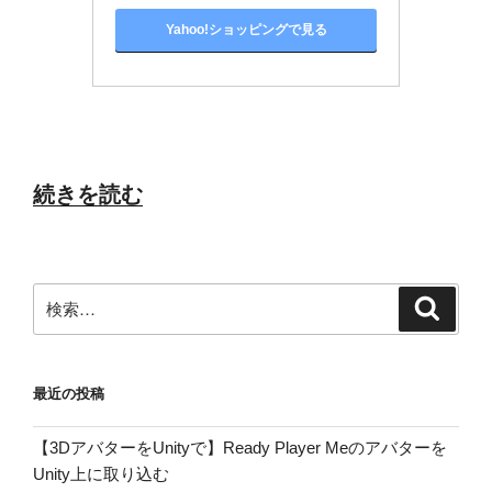
Yahoo!ショッピングで見る
“Insta360
続きを読む
ONE
X2
を
検
検
買
索
索:
っ
た
最近の投稿
時
の
【3DアバターをUnityで】Ready Player Meのアバターを
話”
Unity上に取り込む