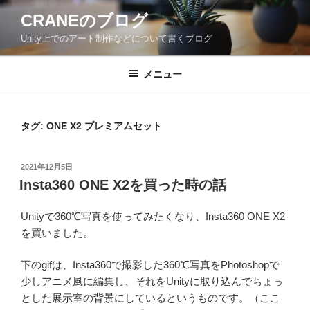
コ
CRANEのブログ
ン
Unity上でのアート制作などについて書くブログ
テ
ン
ツ
メニュー
へ
ス
キ
タグ:
ONE X2 プレミアムセット
ッ
プ
投
2021年12月5日
稿
Insta360 ONE X2を買った時の話
日:
Unityで360℃写真を使ってみたくなり、Insta360 ONE X2
を買いました。
下のgifは、Insta360で撮影した360℃写真をPhotoshopで
少しアニメ風に編集し、それをUnityに取り込んでちょっ
とした展示室の背景にしているというものです。（ここ