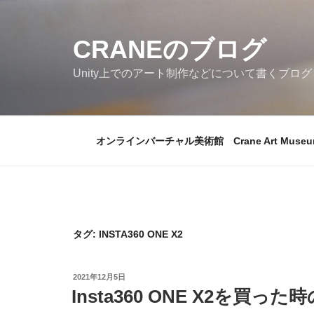
コ
ン
CRANEのブログ
テ
ン
Unity上でのアート制作などについて書くブログ
ツ
へ
ス
キ
オンラインバーチャル美術館 Crane Art Museu
ッ
プ
タグ:
INSTA360 ONE X2
投
2021年12月5日
稿
Insta360 ONE X2を買った
日: