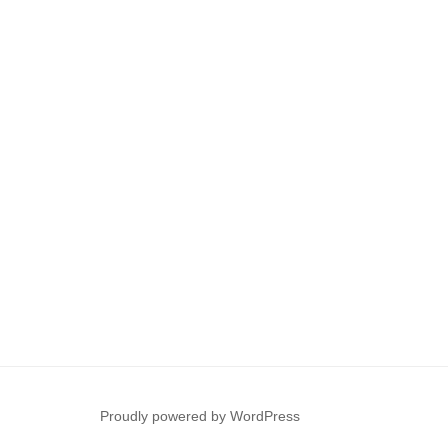
を
買
っ
た
時
の
話”
の
Proudly powered by WordPress