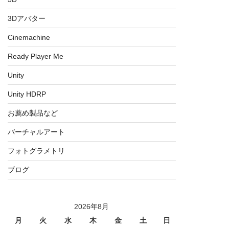
3Dアバター
Cinemachine
Ready Player Me
Unity
Unity HDRP
お薦め製品など
バーチャルアート
フォトグラメトリ
ブログ
2026年8月
月
火
水
木
金
土
日