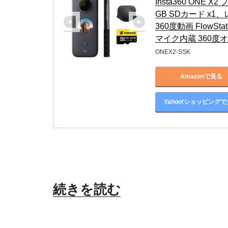
Insta360 ONE 
GB SDカード x1
360度動画 FlowS
マイク内蔵 360度オ
ONEX2-SSK
Amazonで見る
Yahoo!ショッピング
“Insta360
続きを読む
ONE
X2