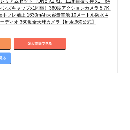
X2 プレミアムセット（ONE X2 x1、1.2m自撮り棒 x1、64
、レンズキャップx1同梱）360度アクションカメラ 5.7K 
tate手ブレ補正 1630mAh大容量電池 10メートル防水 4
ーディオ 360度全天球カメラ【Insta360公式】
楽天市場で見る
で見る