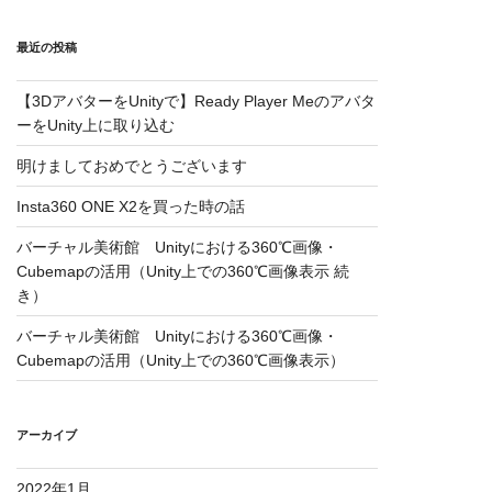
最近の投稿
【3DアバターをUnityで】Ready Player Meのアバタ
ーをUnity上に取り込む
明けましておめでとうございます
Insta360 ONE X2を買った時の話
バーチャル美術館 Unityにおける360℃画像・
Cubemapの活用（Unity上での360℃画像表示 続
き）
バーチャル美術館 Unityにおける360℃画像・
Cubemapの活用（Unity上での360℃画像表示）
アーカイブ
2022年1月