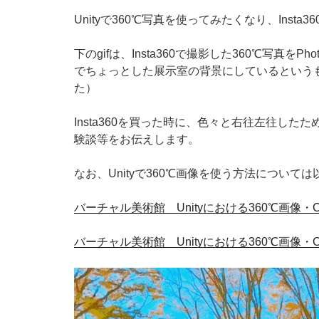
Unityで360℃写真を使ってみたくなり、Insta3
下のgifは、Insta360で撮影した360℃写真をP
でちょっとした展示室の背景にしているという
た）
Insta360を買った時に、色々と右往左往し
験談等をお伝えします。
なお、Unityで360℃画像を使う方法について
バーチャル美術館 Unityにおける360℃画像・C
バーチャル美術館 Unityにおける360℃画像・Cu